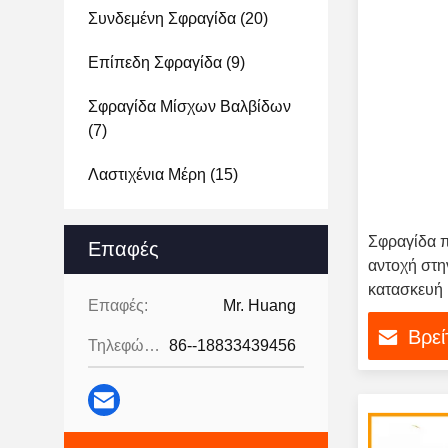
Συνδεμένη Σφραγίδα
(20)
Επίπεδη Σφραγίδα
(9)
Σφραγίδα Μίσχων Βαλβίδων
(7)
Λαστιχένια Μέρη
(15)
Σφραγίδα π
Επαφές
αντοχή στη
κατασκευή
Επαφές:
Mr. Huang
Βρεί
Τηλεφώνημα:
86--18833439456