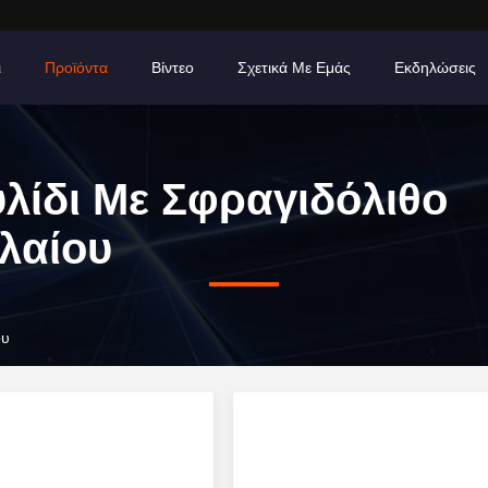
ι
Προϊόντα
Βίντεο
Σχετικά Με Εμάς
Εκδηλώσεις
λίδι Με Σφραγιδόλιθο
λαίου
ου