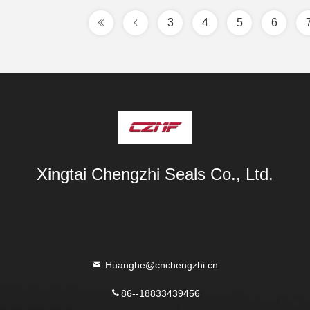
3
4
5
6
Xingtai Chengzhi Seals Co., Ltd.
Huanghe@cnchengzhi.cn
86--18833439456