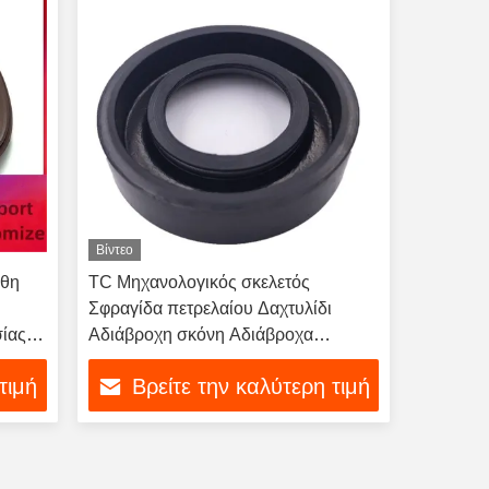
Βίντεο
έθη
TC Μηχανολογικός σκελετός
Σφραγίδα πετρελαίου Δαχτυλίδι
σίας
Αδιάβροχη σκόνη Αδιάβροχα
ρυμουλκούμενα κινητήρα αντλίες
τιμή
Βρείτε την καλύτερη τιμή