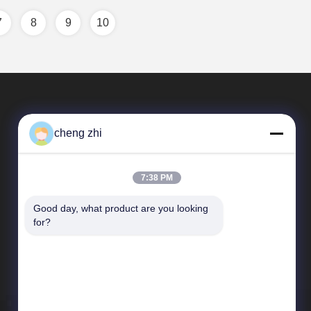
7
8
9
10
cheng zhi
7:38 PM
Good day, what product are you looking 
Γρήγορες Συνδέσεις
for?
Σχεδιάγραμμα επιχείρησης
Επισκεψή εργοστασίου
Έλεγχος ποιότητας