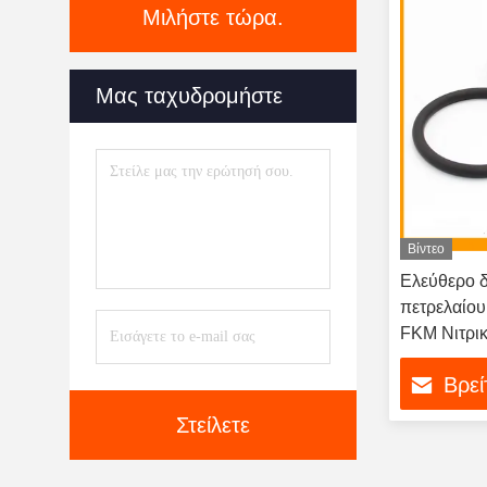
Μιλήστε τώρα.
Μας ταχυδρομήστε
Βίντεο
Ελεύθερο δ
πετρελαίο
FKM Νιτρικ
Βρεί
Στείλετε