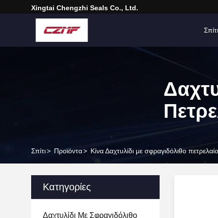
Xingtai Chengzhi Seals Co., Ltd.
Σπίτ
Δαχτυ
Πετρε
Σπίτι
>
Προϊόντα
>
Κίνα Δαχτυλίδι με σφραγιδόλιθο πετρελαί
Κατηγορίες
Δαχτυλίδι Με Σφραγιδόλιθο