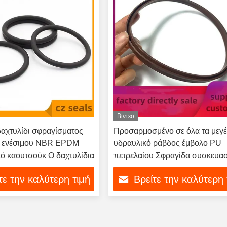
Βίντεο
αχτυλίδι σφραγίσματος
Προσαρμοσμένο σε όλα τα μεγ
υ ενέσιμου NBR EPDM
υδραυλικό ράβδος έμβολο PU
ό καουτσούκ O δαχτυλίδια
πετρελαίου Σφραγίδα συσκευα
Σφραγίδες O δαχτυλίδι
τε την καλύτερη τιμή
Βρείτε την καλύτερη 