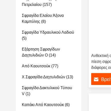
Πετρελαίου
(157)
Σφραγίδα Ελαίου Άξονα
Καμπύλης
(8)
Σφραγίδα Υδραυλικού Λαδιού
(5)
Εξάρτηση Σφραγίδων
Δαχτυλιδιών Ο
(14)
Ανθεκτική 
πίεση σφρα
Από Καουτσούκ
(77)
διάφορες 
Χ Σφραγίδα Δαχτυλιδιών
(13)
Βρεί
Σφραγίδα Δακτυλικού Τύπου
V
(1)
Καπάκι Από Καουτσούκ
(6)