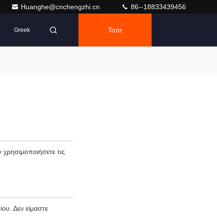
Huanghe@cnchengzhi.cn
86--18833439456
Τσάτ
Greek
 χρησιμοποιήσετε τις
ου. Δεν είμαστε