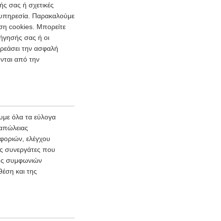
ής σας ή σχετικές
ι υπηρεσία. Παρακαλούμε
ση cookies. Μπορείτε
ήγησής σας ή οι
ρεάσει την ασφαλή
νται από την
με όλα τα εύλογα
 απώλειας
φοριών, ελέγχου
ύς συνεργάτες που
φής συμφωνιών
θέση και της