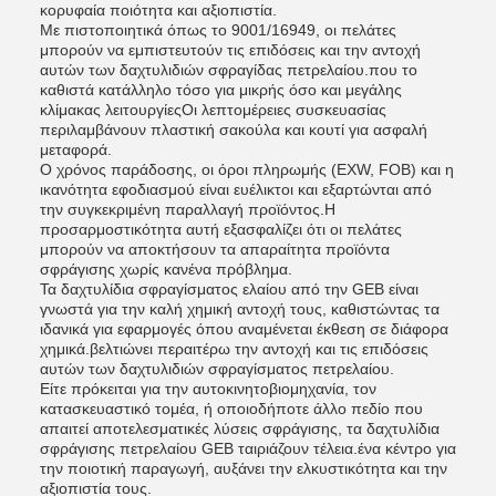
κορυφαία ποιότητα και αξιοπιστία.
Με πιστοποιητικά όπως το 9001/16949, οι πελάτες
μπορούν να εμπιστευτούν τις επιδόσεις και την αντοχή
αυτών των δαχτυλιδιών σφραγίδας πετρελαίου.που το
καθιστά κατάλληλο τόσο για μικρής όσο και μεγάλης
κλίμακας λειτουργίεςΟι λεπτομέρειες συσκευασίας
περιλαμβάνουν πλαστική σακούλα και κουτί για ασφαλή
μεταφορά.
Ο χρόνος παράδοσης, οι όροι πληρωμής (EXW, FOB) και η
ικανότητα εφοδιασμού είναι ευέλικτοι και εξαρτώνται από
την συγκεκριμένη παραλλαγή προϊόντος.Η
προσαρμοστικότητα αυτή εξασφαλίζει ότι οι πελάτες
μπορούν να αποκτήσουν τα απαραίτητα προϊόντα
σφράγισης χωρίς κανένα πρόβλημα.
Τα δαχτυλίδια σφραγίσματος ελαίου από την GEB είναι
γνωστά για την καλή χημική αντοχή τους, καθιστώντας τα
ιδανικά για εφαρμογές όπου αναμένεται έκθεση σε διάφορα
χημικά.βελτιώνει περαιτέρω την αντοχή και τις επιδόσεις
αυτών των δαχτυλιδιών σφραγίσματος πετρελαίου.
Είτε πρόκειται για την αυτοκινητοβιομηχανία, τον
κατασκευαστικό τομέα, ή οποιοδήποτε άλλο πεδίο που
απαιτεί αποτελεσματικές λύσεις σφράγισης, τα δαχτυλίδια
σφράγισης πετρελαίου GEB ταιριάζουν τέλεια.ένα κέντρο για
την ποιοτική παραγωγή, αυξάνει την ελκυστικότητα και την
αξιοπιστία τους.