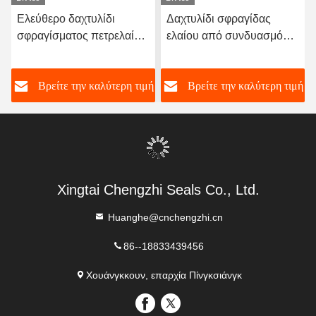
Ελεύθερο δαχτυλίδι
Δαχτυλίδι σφραγίδας
σφραγίσματος πετρελαίου
ελαίου από συνδυασμό
ενέσιμου NBR EPDM
υφάσματος σχήματος V
FKM Νιτρικό καουτσούκ O
280 290 300 310 315 X
ή
Βρείτε την καλύτερη τιμή
Βρείτε την καλύτερη τιμή
δαχτυλίδια
310 315 320 X 15 16 20
Xingtai Chengzhi Seals Co., Ltd.
Huanghe@cnchengzhi.cn
86--18833439456
Χουάνγκκουν, επαρχία Πίνγκσιάνγκ