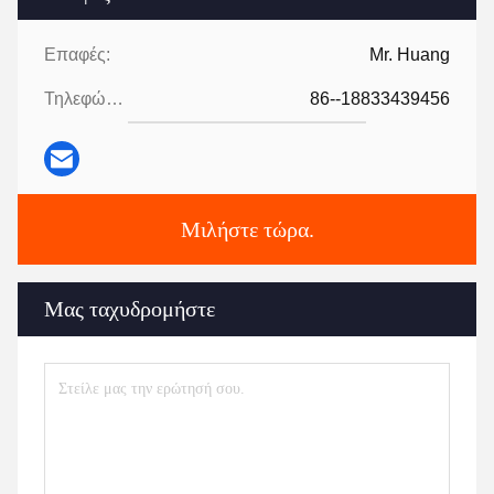
Επαφές:
Mr. Huang
Τηλεφώνημα:
86--18833439456
Μιλήστε τώρα.
Μας ταχυδρομήστε