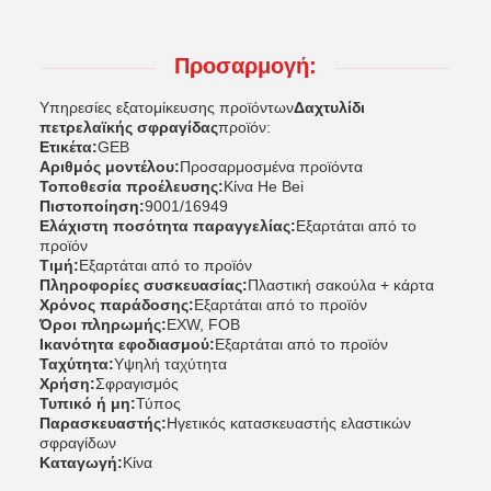
Προσαρμογή:
Υπηρεσίες εξατομίκευσης προϊόντων
Δαχτυλίδι
πετρελαϊκής σφραγίδας
προϊόν:
Ετικέτα:
GEB
Αριθμός μοντέλου:
Προσαρμοσμένα προϊόντα
Τοποθεσία προέλευσης:
Κίνα He Bei
Πιστοποίηση:
9001/16949
Ελάχιστη ποσότητα παραγγελίας:
Εξαρτάται από το
προϊόν
Τιμή:
Εξαρτάται από το προϊόν
Πληροφορίες συσκευασίας:
Πλαστική σακούλα + κάρτα
Χρόνος παράδοσης:
Εξαρτάται από το προϊόν
Όροι πληρωμής:
EXW, FOB
Ικανότητα εφοδιασμού:
Εξαρτάται από το προϊόν
Ταχύτητα:
Υψηλή ταχύτητα
Χρήση:
Σφραγισμός
Τυπικό ή μη:
Τύπος
Παρασκευαστής:
Ηγετικός κατασκευαστής ελαστικών
σφραγίδων
Καταγωγή:
Κίνα