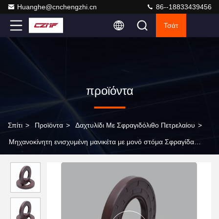
Huanghe@cnchengzhi.cn
86--18833439456
Τσάτ
προϊόντα
Σπίτι
>
Προϊόντα
>
Δαχτυλίδι Με Σφραγιδόλιθο Πετρελαίου
>
Μηχανοκίνητη ενισχυμένη μανικέτα με μονό στόμα Σφραγίδα
πετρελαίου για υδραυλική αντλία έμβολο