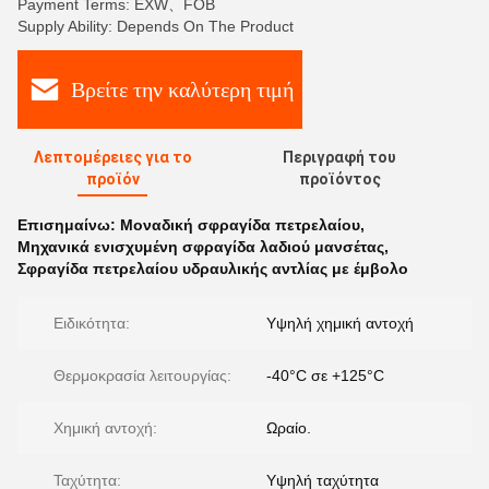
Payment Terms: EXW、FOB
Supply Ability: Depends On The Product
Βρείτε την καλύτερη τιμή
Λεπτομέρειες για το
Περιγραφή του
προϊόν
προϊόντος
Επισημαίνω:
Μοναδική σφραγίδα πετρελαίου
,
Μηχανικά ενισχυμένη σφραγίδα λαδιού μανσέτας
,
Σφραγίδα πετρελαίου υδραυλικής αντλίας με έμβολο
Ειδικότητα:
Υψηλή χημική αντοχή
Θερμοκρασία λειτουργίας:
-40°C σε +125°C
Χημική αντοχή:
Ωραίο.
Ταχύτητα:
Υψηλή ταχύτητα