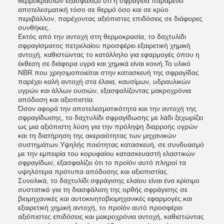
θερμοκρασιών εξασφαλίζει ότι η σφραγίδα παραμένει
αποτελεσματική τόσο σε θερμό όσο και σε κρύο
περιβάλλον, παρέχοντας αξιόπιστες επιδόσεις σε διάφορες
συνθήκες.
Εκτός από την αντοχή στη θερμοκρασία, το δαχτυλίδι
σφραγίσματος πετρελαίου προσφέρει εξαιρετική χημική
αντοχή, καθιστώντας το κατάλληλο για εφαρμογές όπου η
έκθεση σε διάφορα υγρά και χημικά είναι κοινή.Το υλικό
NBR που χρησιμοποιείται στην κατασκευή της σφραγίδας
παρέχει καλή αντοχή στα έλαια, καυσίμων, υδραυλικών
υγρών και άλλων ουσιών, εξασφαλίζοντας μακροχρόνια
απόδοση και αξιοπιστία.
Όσον αφορά την αποτελεσματικότητα και την αντοχή της
σφραγίδωσης, το δαχτυλίδι σφραγίδωσης με λάδι ξεχωρίζει
ως μια αξιόπιστη λύση για την πρόληψη διαρροής υγρών
και τη διατήρηση της ακεραιότητας των μηχανικών
συστημάτων.Υψηλής ποιότητας κατασκευή, σε συνδυασμό
με την εμπειρία του κορυφαίου κατασκευαστή ελαστικών
σφραγίδων, εξασφαλίζει ότι το προϊόν αυτό πληροί τα
υψηλότερα πρότυπα απόδοσης και αξιοπιστίας.
Συνολικά, το δαχτυλίδι σφράγισης ελαίου είναι ένα κρίσιμο
συστατικό για τη διασφάλιση της ορθής σφράγισης σε
βιομηχανικές και αυτοκινητοβιομηχανικές εφαρμογές.και
εξαιρετική χημική αντοχή, το προϊόν αυτό προσφέρει
αξιόπιστες επιδόσεις και μακροχρόνια αντοχή, καθιστώντας