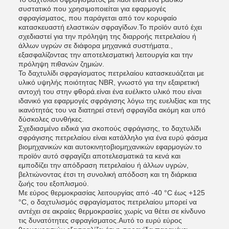
συστατικό που χρησιμοποιείται για εφαρμογές
σφραγίσματος, που παράγεται από τον κορυφαίο
κατασκευαστή ελαστικών σφραγίδων.Το προϊόν αυτό έχει
σχεδιαστεί για την πρόληψη της διαρροής πετρελαίου ή
άλλων υγρών σε διάφορα μηχανικά συστήματα.,
εξασφαλίζοντας την αποτελεσματική λειτουργία και την
πρόληψη πιθανών ζημιών.
Το δαχτυλίδι σφραγίσματος πετρελαίου κατασκευάζεται με
υλικό υψηλής ποιότητας NBR, γνωστό για την εξαιρετική
αντοχή του στην φθορά.είναι ένα ευέλικτο υλικό που είναι
ιδανικό για εφαρμογές σφράγισης λόγω της ευελιξίας και της
ικανότητάς του να διατηρεί στενή σφραγίδα ακόμη και υπό
δύσκολες συνθήκες.
Σχεδιασμένο ειδικά για σκοπούς σφράγισης, το δαχτυλίδι
σφράγισης πετρελαίου είναι κατάλληλο για ένα ευρύ φάσμα
βιομηχανικών και αυτοκινητοβιομηχανικών εφαρμογών.το
προϊόν αυτό σφραγίζει αποτελεσματικά τα κενά και
εμποδίζει την απόδραση πετρελαίου ή άλλων υγρών,
βελτιώνοντας έτσι τη συνολική απόδοση και τη διάρκεια
ζωής του εξοπλισμού.
Με εύρος θερμοκρασίας λειτουργίας από -40 °C έως +125
°C, ο δαχτυλισμός σφραγίσματος πετρελαίου μπορεί να
αντέχει σε ακραίες θερμοκρασίες χωρίς να θέτει σε κίνδυνο
τις δυνατότητες σφραγίσματος.Αυτό το ευρύ εύρος