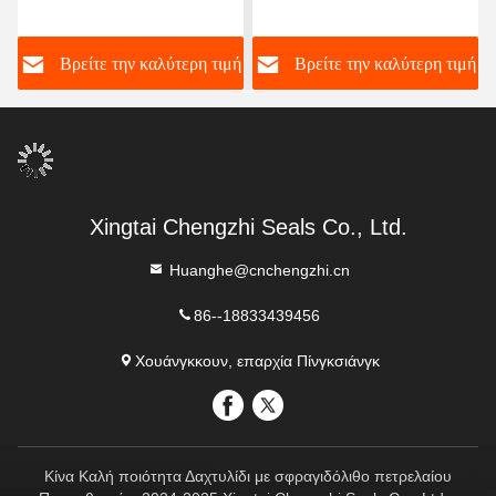
διάβρωση από οξέα O
σφραγισμένο
δακτυλίδι Φθορίνη
αντιδραστήρα αντλίας
ή
Βρείτε την καλύτερη τιμή
Βρείτε την καλύτερη τιμή
Σφραγιστικό στοιχείο
αντοχής στη διάβρωση
Θάλασσας
καουτσούκ δαχτυλίδι
Xingtai Chengzhi Seals Co., Ltd.
Huanghe@cnchengzhi.cn
86--18833439456
Χουάνγκκουν, επαρχία Πίνγκσιάνγκ
Κίνα Καλή ποιότητα Δαχτυλίδι με σφραγιδόλιθο πετρελαίου