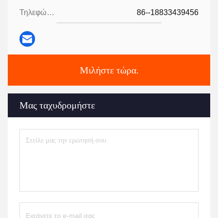
Τηλεφώνημα:
86--18833439456
Μιλήστε τώρα.
Μας ταχυδρομήστε