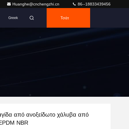
Huanghe@cnchengzhi.cn
86--18833439456
Τσάτ
Greek
γίδα από ανοξείδωτο χάλυβα από
 EPDM NBR