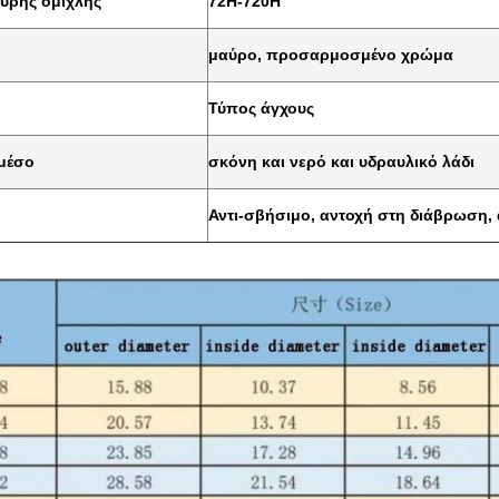
υρής ομίχλης
72H-720H
μαύρο, προσαρμοσμένο χρώμα
Τύπος άγχους
μέσο
σκόνη και νερό και υδραυλικό λάδι
Αντι-σβήσιμο, αντοχή στη διάβρωση, 