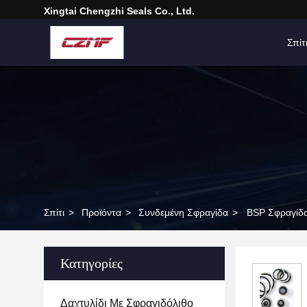
Xingtai Chengzhi Seals Co., Ltd.
Σπίτ
Σπίτι
>
Προϊόντα
>
Συνδεμένη Σφραγίδα
>
BSP Σφραγίδ
Κατηγορίες
Δαχτυλίδι Με Σφραγιδόλιθο