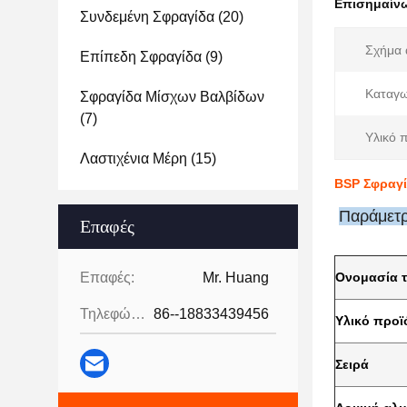
Επισημαίν
Συνδεμένη Σφραγίδα
(20)
Σχήμα 
Επίπεδη Σφραγίδα
(9)
Καταγω
Σφραγίδα Μίσχων Βαλβίδων
(7)
Υλικό 
Λαστιχένια Μέρη
(15)
BSP Σφραγί
Παράμετρ
Επαφές
Επαφές:
Mr. Huang
Ονομασία τ
Τηλεφώνημα:
86--18833439456
Υλικό προϊ
Σειρά