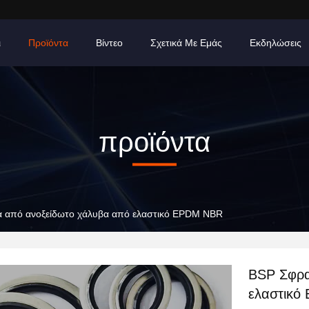
ι
Προϊόντα
Βίντεο
Σχετικά Με Εμάς
Εκδηλώσεις
προϊόντα
α από ανοξείδωτο χάλυβα από ελαστικό EPDM NBR
BSP Σφρα
ελαστικό