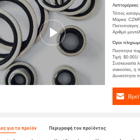
Λεπτομέρειες 
Τόπος καταγω
Μάρκα: CZM
Πιστοποίηση:
Αριθμό μοντέ
Όροι πληρωμή
Ποσότητα παρ
Τιμή: $0.001/
Συσκευασία λε
σακούλες, η 
Δυνατότητα 
Βρεί
ες για το προϊόν
Περιγραφή του προϊόντος