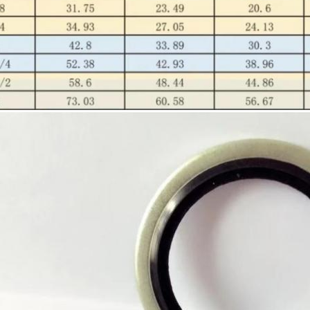
Αφήστε ένα μήνυμα
We bellen je snel terug!