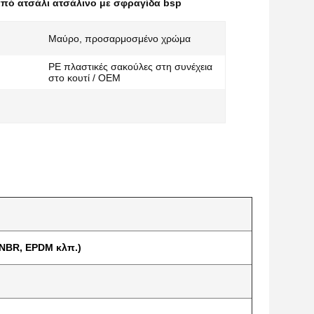
πό ατσάλι ατσάλινο με σφραγίδα bsp
Μαύρο, προσαρμοσμένο χρώμα
PE πλαστικές σακούλες στη συνέχεια
στο κουτί / OEM
NBR, EPDM κλπ.)