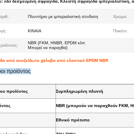
ω:
nbr δεσμευμένη σφραγίδα
,
Κλειστή σφραγίδα ιμπεριαλιστική
,
α
αριθ.:
Πλυντήριο με ιμπεριαλιστική σύνδεση
Χρώμα:
γή:
ΚΙΝΑΙΑ
Πακέτο:
NBR (FKM, HNBR, EPDM κλπ.
προϊόντος:
Μπορεί να παραχθεί)
δα από ανοξείδωτο χάλυβα από ελαστικό EPDM NBR
οι προϊόντος
ου προϊόντος
Συμπληρωμένη πλυντή
όντος
NBR (μπορούν να παραχθούν FKM, H
Εθνικό πρότυπο