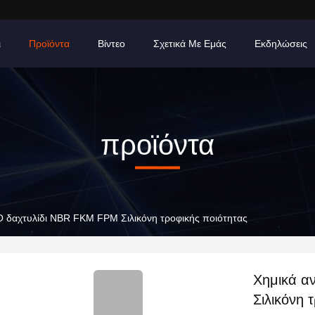
ι
Προϊόντα
Βίντεο
Σχετικά Με Εμάς
Εκδηλώσεις
προϊόντα
 O δαχτυλίδι NBR FKM FPM Σιλικόνη τροφικής ποιότητας
Χημικά α
Σιλικόνη 