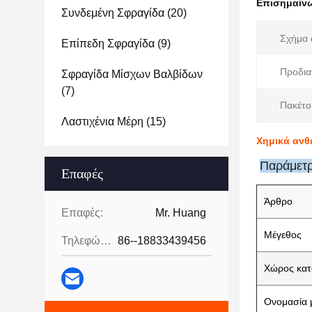
Επισημαίν
Συνδεμένη Σφραγίδα
(20)
Σχήμα 
Επίπεδη Σφραγίδα
(9)
Προδια
Σφραγίδα Μίσχων Βαλβίδων
(7)
Πακέτο
Λαστιχένια Μέρη
(15)
Χημικά ανθ
Παράμετρ
Επαφές
Άρθρο
Επαφές:
Mr. Huang
Μέγεθος
Τηλεφώνημα:
86--18833439456
Χώρος κα
Ονομασία 