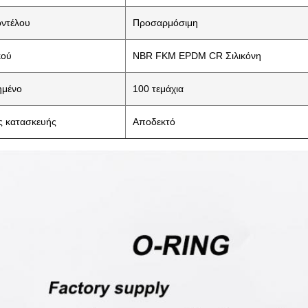
οντέλου
Προσαρμόσιμη
κού
NBR FKM EPDM CR Σιλικόνη
ημένο
100 τεμάχια
 κατασκευής
Αποδεκτό