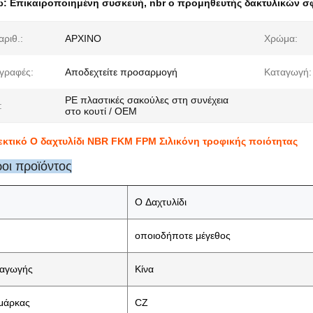
ω:
Επικαιροποιημένη συσκευή
,
nbr o προμηθευτής δακτυλικών 
αριθ.:
ΑΡΧΙΝΟ
Χρώμα:
γραφές:
Αποδεχτείτε προσαρμογή
Καταγωγή:
PE πλαστικές σακούλες στη συνέχεια
:
στο κουτί / OEM
εκτικό O δαχτυλίδι NBR FKM FPM Σιλικόνη τροφικής ποιότητας
οι προϊόντος
O Δαχτυλίδι
οποιοδήποτε μέγεθος
ταγωγής
Κίνα
μάρκας
CZ