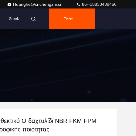
Huanghe@cnchengzhi.cn
86--18833439456
Τσάτ
Greek
νθεκτικό O δαχτυλίδι NBR FKM FPM
τροφικής ποιότητας