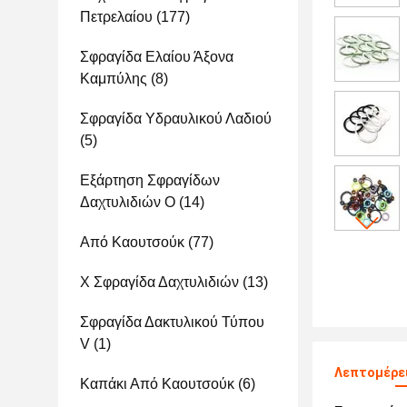
Πετρελαίου
(177)
Σφραγίδα Ελαίου Άξονα
Καμπύλης
(8)
Σφραγίδα Υδραυλικού Λαδιού
(5)
Εξάρτηση Σφραγίδων
Δαχτυλιδιών Ο
(14)
Από Καουτσούκ
(77)
Χ Σφραγίδα Δαχτυλιδιών
(13)
Σφραγίδα Δακτυλικού Τύπου
V
(1)
Λεπτομέρει
Καπάκι Από Καουτσούκ
(6)