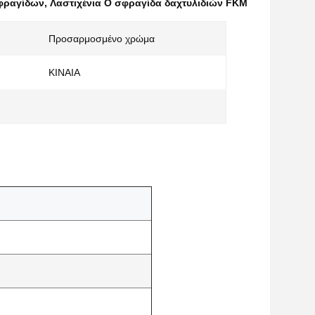
σφραγίδων
,
Λαστιχένια Ο σφραγίδα δαχτυλιδιών FKM
Προσαρμοσμένο χρώμα
ΚΙΝΑΙΑ