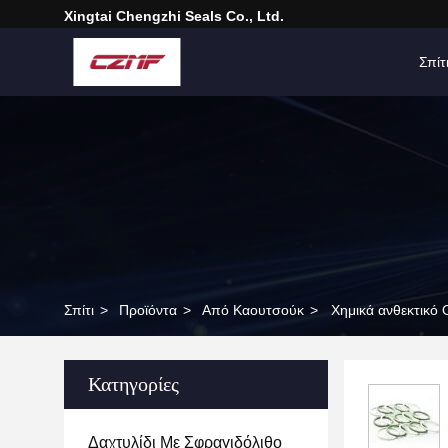
Xingtai Chengzhi Seals Co., Ltd.
Σπίτ
Σπίτι
>
Προϊόντα
>
Από Καουτσούκ
>
Χημικά ανθεκτικό
Κατηγορίες
Δαχτυλίδι Με Σφραγιδόλιθο