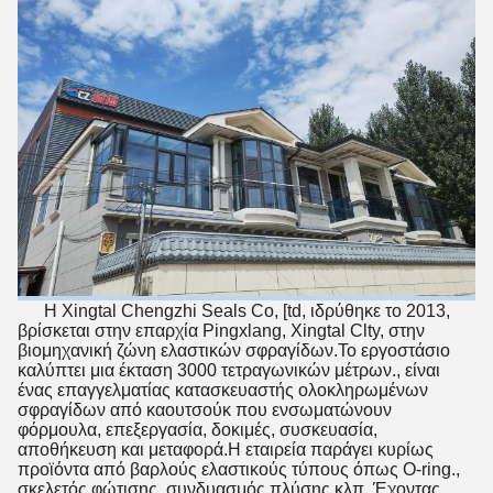
Η Xingtal Chengzhi Seals Co, [td, ιδρύθηκε το 2013,
βρίσκεται στην επαρχία Pingxlang, Xingtal Clty, στην
βιομηχανική ζώνη ελαστικών σφραγίδων.Το εργοστάσιο
καλύπτει μια έκταση 3000 τετραγωνικών μέτρων., είναι
ένας επαγγελματίας κατασκευαστής ολοκληρωμένων
σφραγίδων από καουτσούκ που ενσωματώνουν
φόρμουλα, επεξεργασία, δοκιμές, συσκευασία,
αποθήκευση και μεταφορά.Η εταιρεία παράγει κυρίως
προϊόντα από βαρλούς ελαστικούς τύπους όπως O-ring.,
σκελετός φώτισης, συνδυασμός πλύσης κλπ. Έχοντας