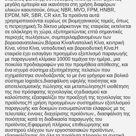
μεγάλη εμπειρία και ικανότητα στη χρήση διαφόρων
υλικών καουτσούκ, όπως NBR, MVO, FPM, HNBR,
EPDM, NR, SBR, CR κλπ.Τα προϊόντα αυτά
χρησιμοποιούνται ευρέως σε βιομηχανικούς τομείς, όπως
η πετροχημική.Το δίκτυο μάρκετινγκ της εταιρείας εκτείνεται
σε ολόκληρη τη χώρα, εξυπηρετώντας επτά σημαντικές
περιοχές πωλήσεων, συμπεριλαμβανομένων των
βορειοανατολικών,Βόρεια ΚίναΑνατολική Κίνα, κεντρική
Κίνα, νότια Κίνα, νοτιοδυτική και βορειοδυτική Κίνα.Η
εταιρεία έχει εισαγάγει προηγμένο εξοπλισμό παραγωγής
με παραγωγική κλίμακα 10000 τεμάχια την ημέρα., μια
ποικιλία προδιαγραφών για την προμήθεια απόθεσης, και
ένα ισχυρό σύστημα εξυπηρέτησης πελατών που
σχηματίστηκε συνδυάζοντάς το με ένα γρήγορο και βολικό
σύστημα logistics,διασφάλιση υψηλής ποιότητας και
αποτελεσματικής πώλησης και μεταπώλησηςΗ υιοθέτηση
της πιο πρόσφατης τεχνολογίας σχεδιασμού και
καλούπισης εξασφαλίζει την προεξοχή της τεχνολογίας του
προϊόντος:Η χρήση προηγμένων συστημάτων εξοπλισμού
παραγωγής και δοκιμών ενσωματώνεται ελαφρώς με τις
τελευταίες έννοιες διαχείρισης προϊόντων., διασφάλιση της
ποιότητας κατά τη διαδικασία παραγωγής του
προϊόντος:Εφαρμογή πλήρους επιθεώρησης και
αυστηρού ελέγχου των εργοστασιακών προϊόντων,
εξασφαλίζοντας ότι όλα τα προϊόντα πληρούν τα σχετικά