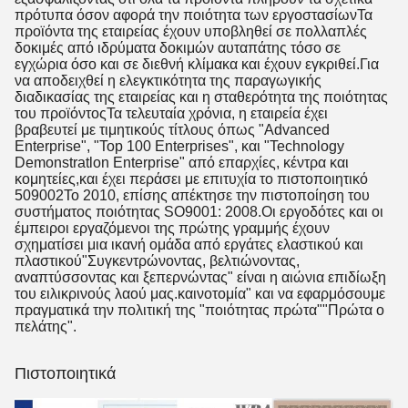
πρότυπα όσον αφορά την ποιότητα των εργοστασίωνΤα
προϊόντα της εταιρείας έχουν υποβληθεί σε πολλαπλές
δοκιμές από ιδρύματα δοκιμών αυταπάτης τόσο σε
εγχώρια όσο και σε διεθνή κλίμακα και έχουν εγκριθεί.Για
να αποδειχθεί η ελεγκτικότητα της παραγωγικής
διαδικασίας της εταιρείας και η σταθερότητα της ποιότητας
του προϊόντοςΤα τελευταία χρόνια, η εταιρεία έχει
βραβευτεί με τιμητικούς τίτλους όπως "Advanced
Enterprise", "Top 100 Enterprises", και "Technology
Demonstratlon Enterprise" από επαρχίες, κέντρα και
κομητείες,και έχει περάσει με επιτυχία το πιστοποιητικό
509002Το 2010, επίσης απέκτησε την πιστοποίηση του
συστήματος ποιότητας SO9001: 2008.Οι εργοδότες και οι
έμπειροι εργαζόμενοι της πρώτης γραμμής έχουν
σχηματίσει μια ικανή ομάδα από εργάτες ελαστικού και
πλαστικού"Συγκεντρώνοντας, βελτιώνοντας,
αναπτύσσοντας και ξεπερνώντας" είναι η αιώνια επιδίωξη
του ειλικρινούς λαού μας.καινοτομία" και να εφαρμόσουμε
πραγματικά την πολιτική της "ποιότητας πρώτα""Πρώτα ο
πελάτης".
Πιστοποιητικά