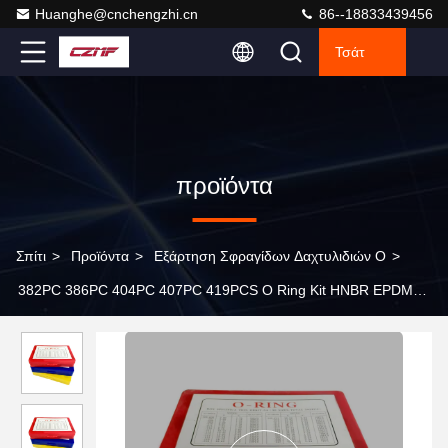
Huanghe@cnchengzhi.cn
86--18833439456
Τσάτ
προϊόντα
Σπίτι
>
Προϊόντα
>
Εξάρτηση Σφραγίδων Δαχτυλιδιών Ο
>
382PC 386PC 404PC 407PC 419PCS O Ring Kit HNBR EPDM
NBR