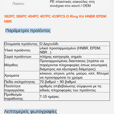
PE πλαστικές σακούλες στη
Πακέτο:
συνέχεια στο κουτί / OEM
382PC 386PC 404PC 407PC 419PCS O Ring Kit HNBR EPDM
NBR
Παράμετροι προϊόντος
Ονομασία προϊόντος
Ο Δαχτυλίδι
υλικό προσαρμοσμένο (HNBR, EPDM,
Υλικό προϊόντος
NBR...)
Σειρά προϊόντων
πλήρης κατηγορία, σημείο
Προσαρμοσμένες διαστάσεις (πρέπει να
Μέγεθος
παρέχονται πληροφορίες όπως εσωτερική
διάμετρος και εξωτερική διάμετρος)
κόκκινο, κίτρινο, μπλε, μαύρο, κλπ. Μπορεί
Χρώματα
να προσαρμόσει το χρώμα
Πεδίο σκληρότητας
70 βαθμοί ~ 90 βαθμοί
Ποσότητα
αριθμός επιβεβαίωσης σύμφωνα με τις
παραγγελίας
ειδικές πληροφορίες του προϊόντος
Προθεσμία
7-15 ημέρες
παράδοσης
Λεπτομερείς φωτογραφίες