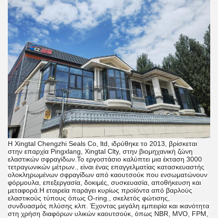
Η Xingtal Chengzhi Seals Co, ltd, ιδρύθηκε το 2013, βρίσκεται
στην επαρχία Pingxlang, Xingtal Clty, στην βιομηχανική ζώνη
ελαστικών σφραγίδων.Το εργοστάσιο καλύπτει μια έκταση 3000
τετραγωνικών μέτρων., είναι ένας επαγγελματίας κατασκευαστής
ολοκληρωμένων σφραγίδων από καουτσούκ που ενσωματώνουν
φόρμουλα, επεξεργασία, δοκιμές, συσκευασία, αποθήκευση και
μεταφορά.Η εταιρεία παράγει κυρίως προϊόντα από βαρλούς
ελαστικούς τύπους όπως O-ring., σκελετός φώτισης,
συνδυασμός πλύσης κλπ. Έχοντας μεγάλη εμπειρία και ικανότητα
στη χρήση διαφόρων υλικών καουτσούκ, όπως NBR, MVO, FPM,