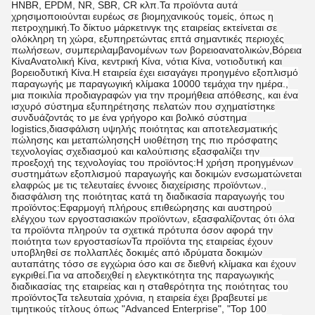
HNBR, EPDM, NR, SBR, CR κλπ.Τα προϊόντα αυτά
χρησιμοποιούνται ευρέως σε βιομηχανικούς τομείς, όπως η
πετροχημική.Το δίκτυο μάρκετινγκ της εταιρείας εκτείνεται σε
ολόκληρη τη χώρα, εξυπηρετώντας επτά σημαντικές περιοχές
πωλήσεων, συμπεριλαμβανομένων των βορειοανατολικών,Βόρεια
ΚίναΑνατολική Κίνα, κεντρική Κίνα, νότια Κίνα, νοτιοδυτική και
βορειοδυτική Κίνα.Η εταιρεία έχει εισαγάγει προηγμένο εξοπλισμό
παραγωγής με παραγωγική κλίμακα 10000 τεμάχια την ημέρα.,
μια ποικιλία προδιαγραφών για την προμήθεια απόθεσης, και ένα
ισχυρό σύστημα εξυπηρέτησης πελατών που σχηματίστηκε
συνδυάζοντάς το με ένα γρήγορο και βολικό σύστημα
logistics,διασφάλιση υψηλής ποιότητας και αποτελεσματικής
πώλησης και μεταπώλησηςΗ υιοθέτηση της πιο πρόσφατης
τεχνολογίας σχεδιασμού και καλούπισης εξασφαλίζει την
προεξοχή της τεχνολογίας του προϊόντος:Η χρήση προηγμένων
συστημάτων εξοπλισμού παραγωγής και δοκιμών ενσωματώνεται
ελαφρώς με τις τελευταίες έννοιες διαχείρισης προϊόντων.,
διασφάλιση της ποιότητας κατά τη διαδικασία παραγωγής του
προϊόντος:Εφαρμογή πλήρους επιθεώρησης και αυστηρού
ελέγχου των εργοστασιακών προϊόντων, εξασφαλίζοντας ότι όλα
τα προϊόντα πληρούν τα σχετικά πρότυπα όσον αφορά την
ποιότητα των εργοστασίωνΤα προϊόντα της εταιρείας έχουν
υποβληθεί σε πολλαπλές δοκιμές από ιδρύματα δοκιμών
αυταπάτης τόσο σε εγχώρια όσο και σε διεθνή κλίμακα και έχουν
εγκριθεί.Για να αποδειχθεί η ελεγκτικότητα της παραγωγικής
διαδικασίας της εταιρείας και η σταθερότητα της ποιότητας του
προϊόντοςΤα τελευταία χρόνια, η εταιρεία έχει βραβευτεί με
τιμητικούς τίτλους όπως "Advanced Enterprise", "Top 100