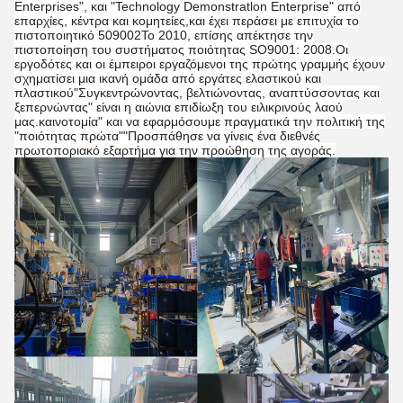
Enterprises", και "Technology Demonstratlon Enterprise" από
επαρχίες, κέντρα και κομητείες,και έχει περάσει με επιτυχία το
πιστοποιητικό 509002Το 2010, επίσης απέκτησε την
πιστοποίηση του συστήματος ποιότητας SO9001: 2008.Οι
εργοδότες και οι έμπειροι εργαζόμενοι της πρώτης γραμμής έχουν
σχηματίσει μια ικανή ομάδα από εργάτες ελαστικού και
πλαστικού"Συγκεντρώνοντας, βελτιώνοντας, αναπτύσσοντας και
ξεπερνώντας" είναι η αιώνια επιδίωξη του ειλικρινούς λαού
μας.καινοτομία" και να εφαρμόσουμε πραγματικά την πολιτική της
"ποιότητας πρώτα""Προσπάθησε να γίνεις ένα διεθνές
πρωτοποριακό εξαρτήμα για την προώθηση της αγοράς.