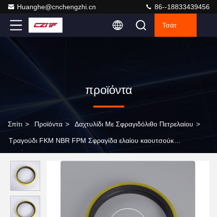
Huanghe@cnchengzhi.cn
86--18833439456
Τσάτ
προϊόντα
Σπίτι
>
Προϊόντα
>
Δαχτυλίδι Με Σφραγιδόλιθο Πετρελαίου
>
Τραγούδι FKM NBR FPM Σφραγίδα ελαίου καουτσούκ
Προσαρμοσμένη συσκευασία R1270A Σφραγίδα αιωρούμενου
ελαίου 146.5 * 127 * 32mm