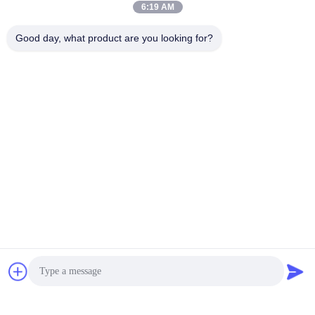
6:19 AM
Good day, what product are you looking for?
Tags:
nbr δαχτυλίδι σφραγίδας πετρελαίου
Δαχτυλίδι σφραγίδας ελαίου καουτσούκ
μηχανικό δαχτυλίδι σφραγίσματος πετρελαίου
Επαφές
Επαφές:
Mr. Huang
Τηλεφώνημα:
86--18833439456