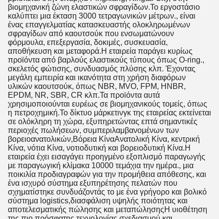
βιομηχανική ζώνη ελαστικών σφραγίδων.Το εργοστάσιο
καλύπτει μια έκταση 3000 τετραγωνικών μέτρων., είναι
ένας επαγγελματίας κατασκευαστής ολοκληρωμένων
σφραγίδων από καουτσούκ που ενσωματώνουν
φόρμουλα, επεξεργασία, δοκιμές, συσκευασία,
αποθήκευση και μεταφορά.Η εταιρεία παράγει κυρίως
προϊόντα από βαρλούς ελαστικούς τύπους όπως O-ring.,
σκελετός φώτισης, συνδυασμός πλύσης κλπ. Έχοντας
μεγάλη εμπειρία και ικανότητα στη χρήση διαφόρων
υλικών καουτσούκ, όπως NBR, MVO, FPM, HNBR,
EPDM, NR, SBR, CR κλπ.Τα προϊόντα αυτά
χρησιμοποιούνται ευρέως σε βιομηχανικούς τομείς, όπως
η πετροχημική.Το δίκτυο μάρκετινγκ της εταιρείας εκτείνεται
σε ολόκληρη τη χώρα, εξυπηρετώντας επτά σημαντικές
περιοχές πωλήσεων, συμπεριλαμβανομένων των
βορειοανατολικών,Βόρεια ΚίναΑνατολική Κίνα, κεντρική
Κίνα, νότια Κίνα, νοτιοδυτική και βορειοδυτική Κίνα.Η
εταιρεία έχει εισαγάγει προηγμένο εξοπλισμό παραγωγής
με παραγωγική κλίμακα 10000 τεμάχια την ημέρα., μια
ποικιλία προδιαγραφών για την προμήθεια απόθεσης, και
ένα ισχυρό σύστημα εξυπηρέτησης πελατών που
σχηματίστηκε συνδυάζοντάς το με ένα γρήγορο και βολικό
σύστημα logistics,διασφάλιση υψηλής ποιότητας και
αποτελεσματικής πώλησης και μεταπώλησηςΗ υιοθέτηση
της πιο πρόσφατης τεχνολογίας σχεδιασμού και