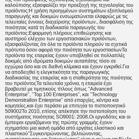
καλούπισης εξασφαλίζει την προεξοχή της τεχνολογίας του
προϊόντος:Η χρήση προηγμένων συστημάτων εξοπλισμού
παραγωγής και δοκιμών ενσωματώνεται ελαφρώς με τις
τελευταίες έννοιες διαχείρισης προϊόντων., διασφάλιση της
ποιότητας κατά τη διαδικασία παραγωγής του
προϊόντος:Εφαρμογή πλήρους επιθεώρησης και
αυστηρού ελέγχου των εργοστασιακών προϊόντων,
εξασφαλίζοντας ότι όλα τα προϊόντα πληρούν τα σχετικά
πρότυπα όσον αφορά την ποιότητα των εργοστασίωνΤα
προϊόντα της εταιρείας έχουν υποβληθεί σε πολλαπλές
δοκιμές από ιδρύματα δοκιμών αυταπάτης τόσο σε
εγχώρια όσο και σε διεθνή κλίμακα και έχουν εγκριθεί.Για
να αποδειχθεί η ελεγκτικότητα της παραγωγικής
διαδικασίας της εταιρείας και η σταθερότητα της ποιότητας
του προϊόντοςΤα τελευταία χρόνια, η εταιρεία έχει
βραβευτεί με τιμητικούς τίτλους όπως "Advanced
Enterprise", "Top 100 Enterprises", και "Technology
Demonstratlon Enterprise" από επαρχίες, κέντρα και
κομητείες,και έχει περάσει με επιτυχία το πιστοποιητικό
509002Το 2010, επίσης απέκτησε την πιστοποίηση του
συστήματος ποιότητας SO9001: 2008.Οι εργοδότες και οι
έμπειροι εργαζόμενοι της πρώτης γραμμής έχουν
σχηματίσει μια ικανή ομάδα από εργάτες ελαστικού και
πλαστικού"Συγκεντρώνοντας, βελτιώνοντας,