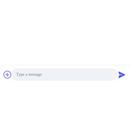
πρώτες ύλες
Photo
Video Call