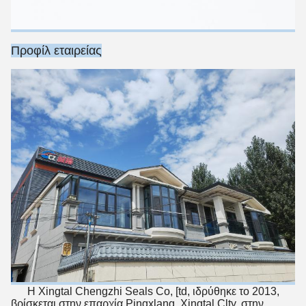
Προφίλ εταιρείας
Η Xingtal Chengzhi Seals Co, [td, ιδρύθηκε το 2013,
βρίσκεται στην επαρχία Pingxlang, Xingtal Clty, στην