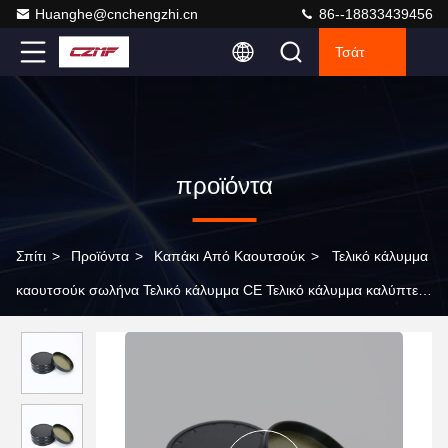
Huanghe@cnchengzhi.cn
86--18833439456
Τσάτ
προϊόντα
Σπίτι
>
Προϊόντα
>
Καπάκι Από Καουτσούκ
>
Τελικό κάλυμμα
καουτσούκ σωλήνα Τελικό κάλυμμα CE Τελικό κάλυμμα καλύπτει
σφραγίδα