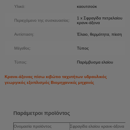
Υλικό:
καουτσούκ
1 x Σφραγίδα πετρελαίου
Περιεχόμενο της συσκευασίας:
κρανκ-άξονα
Αντίσταση:
Έλαιο, θερμότητα, πίεση
Μέγεθος:
Τύπος
Τύπος:
Παρέμβυσμα ελαίου
Κρανκ-άξονας πίσω κιβώτιο ταχυτήτων υδραυλικός
γεωργικός εξοπλισμός Βιομηχανικές μηχανές
Παράμετροι προϊόντος
Ονομασία προϊόντος
Σφραγίδα ελαίου κρανκ-άξονα