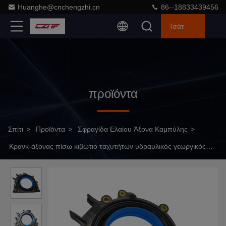
Huanghe@cnchengzhi.cn
86--18833439456
Τσάτ
προϊόντα
Σπίτι
>
Προϊόντα
>
Σφραγίδα Ελαίου Άξονα Καμπύλης
>
Κρανκ-άξονας πίσω κιβώτιο ταχυτήτων υδραυλικός γεωργικός
εξοπλισμός Βιομηχανικές μηχανές