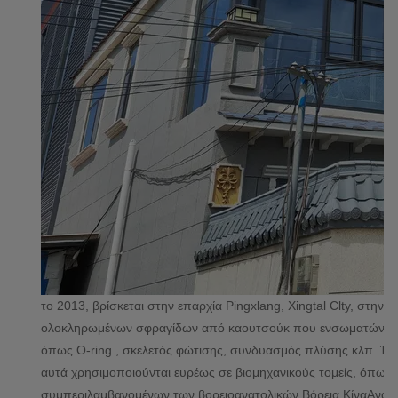
το 2013, βρίσκεται στην επαρχία Pingxlang, Xingtal Clty, στη
ολοκληρωμένων σφραγίδων από καουτσούκ που ενσωματώνουν φό
όπως O-ring., σκελετός φώτισης, συνδυασμός πλύσης κλπ. Έ
αυτά χρησιμοποιούνται ευρέως σε βιομηχανικούς τομείς, όπως η
συμπεριλαμβανομένων των βορειοανατολικών,Βόρεια ΚίναΑνατολικ