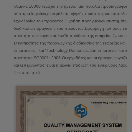
κλίμακα 10000 τεμάχια την ημέρα., μια ποικιλία προδιαγραφών
σύστημα logistics,διασφάλιση υψηλής ποιότητας και αποτελεσ
τεχνολογίας του προϊόντος:Η χρήση προηγμένων συστημάτων εξο
διαδικασία παραγωγής του προϊόντος:Εφαρμογή πλήρους επιθε
ποιότητα των εργοστασίωνΤα προϊόντα της εταιρείας έχουν υποβ
ελεγκτικότητα της παραγωγικής διαδικασίας της εταιρείας και η 
Enterprises", και "Technology Demonstratlon Enterprise" από ε
ποιότητας SO9001: 2008.Οι εργοδότες και οι έμπειροι εργαζόμ
και ξεπερνώντας" είναι η αιώνια επιδίωξη του ειλικρινούς λαού
Πιστοποιητικά