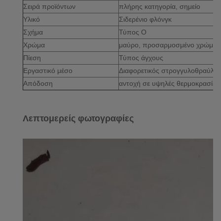
Σειρά προϊόντων
πλήρης κατηγορία, σημείο
Υλικό
Σιδερένιο φλόνγκ
Σχήμα
Τύπος O
Χρώμα
μαύρο, προσαρμοσμένο χρώμα
Πίεση
Τύπος άγχους
Εργαστικό μέσο
Διαφορετικός στρογγυλοθραύλος
Απόδοση
αντοχή σε υψηλές θερμοκρασίες,
Λεπτομερείς φωτογραφίες