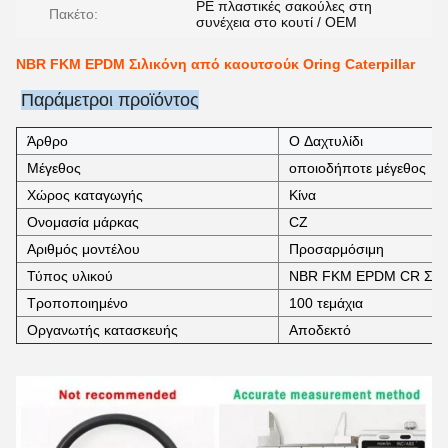
PE πλαστικές σακούλες στη
Πακέτο:
συνέχεια στο κουτί / OEM
NBR FKM EPDM Σιλικόνη από καουτσούκ Oring Caterpillar
Παράμετροι προϊόντος
Άρθρο
O Δαχτυλίδι
Μέγεθος
οποιοδήποτε μέγεθος
Χώρος καταγωγής
Κίνα
Ονομασία μάρκας
CZ
Αριθμός μοντέλου
Προσαρμόσιμη
Τύπος υλικού
NBR FKM EPDM CR Σιλι
Τροποποιημένο
100 τεμάχια
Οργανωτής κατασκευής
Αποδεκτό