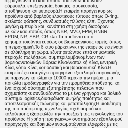
σφραγίδων από καουτσούκ που ενσωματώνουν
φόρμουλα, επεξεργασία, δοκιμές, συσκευασία,
αποθήκευση και μεταφορά.Η εταιρεία παράγει κυρίως
προϊόντα από βαρλούς ελαστικούς τύπους όπως O-ring.,
σκελετός φώτισης, συνδυασμός πλύσης κλπ. Έχοντας
μεγάλη εμπειρία και ικανότητα στη χρήση διαφόρων
υλικών καουτσούκ, όπως NBR, MVO, FPM, HNBR,
EPDM, NR, SBR, CR κλπ.Τα προϊόντα αυτά
χρησιμοποιούνται ευρέως σε βιομηχανικούς τομείς, όπως
η πετροχημική.Το δίκτυο μάρκετινγκ της εταιρείας εκτείνεται
σε ολόκληρη τη χώρα, εξυπηρετώντας επτά σημαντικές
περιοχές πωλήσεων, συμπεριλαμβανομένων των
βορειοανατολικών,Βόρεια ΚίναΑνατολική Κίνα, κεντρική
Κίνα, νότια Κίνα, νοτιοδυτική και βορειοδυτική Κίνα.Η
εταιρεία έχει εισαγάγει προηγμένο εξοπλισμό παραγωγής
με παραγωγική κλίμακα 10000 τεμάχια την ημέρα., μια
ποικιλία προδιαγραφών για την προμήθεια απόθεσης, και
ένα ισχυρό σύστημα εξυπηρέτησης πελατών που
σχηματίστηκε συνδυάζοντάς το με ένα γρήγορο και βολικό
σύστημα logistics,διασφάλιση υψηλής ποιότητας και
αποτελεσματικής πώλησης και μεταπώλησηςΗ υιοθέτηση
της πιο πρόσφατης τεχνολογίας σχεδιασμού και
καλούπισης εξασφαλίζει την προεξοχή της τεχνολογίας του
προϊόντος:Η χρήση προηγμένων συστημάτων εξοπλισμού
παραγωγής και δοκιμών ενσωματώνεται ελαφρώς με τις