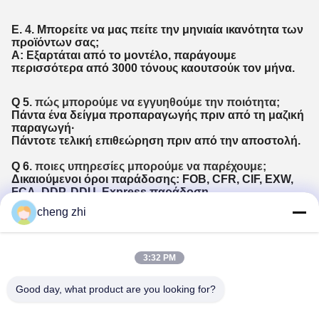
Ε. 4. Μπορείτε να μας πείτε την μηνιαία ικανότητα των
προϊόντων σας;
Α: Εξαρτάται από το μοντέλο, παράγουμε
περισσότερα από 3000 τόνους καουτσούκ τον μήνα.
Q 5
. πώς μπορούμε να εγγυηθούμε την ποιότητα;
Πάντα ένα δείγμα προπαραγωγής πριν από τη μαζική
παραγωγή·
Πάντοτε τελική επιθεώρηση πριν από την αποστολή.
Q 6
. ποιες υπηρεσίες μπορούμε να παρέχουμε;
Δικαιούμενοι όροι παράδοσης: FOB, CFR, CIF, EXW,
FCA, DDP, DDU, Express παράδοση.
Δικαιούμενο νόμισμα πληρωμής: δολάρια ΗΠΑ, ευρώ,
cheng zhi
CAD, HKD, CNY.
Δικαιούμενος τύπος πληρωμής:
T/T,MoneyGram,Πιστωτική κάρτα,PayPal,Western
Union,Νεμπότ.
3:32 PM
Γλώσσα:Αγγλικά,Κινέζικα,Ισπανικά,Ιαπωνικά,Πορτογαλικ
Good day, what product are you looking for?