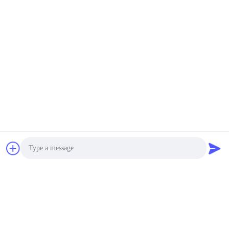
Tags:
Λαστιχένια Ο σφραγίδα δαχτυλιδιών FKM
Επικαιροποιημένη συσκευή
nbr o προμηθευτής δακτυλικών σφραγίδων
Επαφές
Επαφές:
Mr. Huang
Τηλεφώνημα:
86--18833439456
Μιλήστε τώρα.
Photo