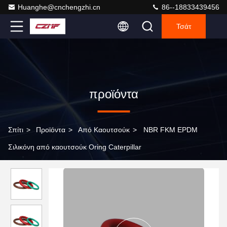
Huanghe@cnchengzhi.cn
86--18833439456
Τσάτ
προϊόντα
Σπίτι
>
Προϊόντα
>
Από Καουτσούκ
>
NBR FKM EPDM
Σιλικόνη από καουτσούκ Oring Caterpillar