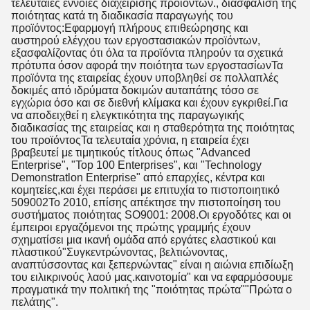
τελευταίες έννοιες διαχείρισης προϊόντων., διασφάλιση της
ποιότητας κατά τη διαδικασία παραγωγής του
προϊόντος:Εφαρμογή πλήρους επιθεώρησης και
αυστηρού ελέγχου των εργοστασιακών προϊόντων,
εξασφαλίζοντας ότι όλα τα προϊόντα πληρούν τα σχετικά
πρότυπα όσον αφορά την ποιότητα των εργοστασίωνΤα
προϊόντα της εταιρείας έχουν υποβληθεί σε πολλαπλές
δοκιμές από ιδρύματα δοκιμών αυταπάτης τόσο σε
εγχώρια όσο και σε διεθνή κλίμακα και έχουν εγκριθεί.Για
να αποδειχθεί η ελεγκτικότητα της παραγωγικής
διαδικασίας της εταιρείας και η σταθερότητα της ποιότητας
του προϊόντοςΤα τελευταία χρόνια, η εταιρεία έχει
βραβευτεί με τιμητικούς τίτλους όπως "Advanced
Enterprise", "Top 100 Enterprises", και "Technology
Demonstratlon Enterprise" από επαρχίες, κέντρα και
κομητείες,και έχει περάσει με επιτυχία το πιστοποιητικό
509002Το 2010, επίσης απέκτησε την πιστοποίηση του
συστήματος ποιότητας SO9001: 2008.Οι εργοδότες και οι
έμπειροι εργαζόμενοι της πρώτης γραμμής έχουν
σχηματίσει μια ικανή ομάδα από εργάτες ελαστικού και
πλαστικού"Συγκεντρώνοντας, βελτιώνοντας,
αναπτύσσοντας και ξεπερνώντας" είναι η αιώνια επιδίωξη
του ειλικρινούς λαού μας.καινοτομία" και να εφαρμόσουμε
πραγματικά την πολιτική της "ποιότητας πρώτα""Πρώτα ο
πελάτης".