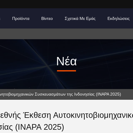
ι
Προϊόντα
Βίντεο
Σχετικά Με Εμάς
Εκδηλώσεις
Νέα
κινητοβιομηχανικών Συσκευασμάτων της Ινδονησίας (INAPA 2025)
ιεθνής Έκθεση Αυτοκινητοβιομηχαν
σίας (INAPA 2025)