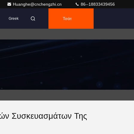
Huanghe@cnchengzhi.cn
86--18833439456
Τσάτ
Greek
ικών Συσκευασμάτων Της