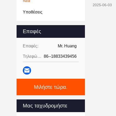
Νέα
2025-06-03
Υποθέσεις
Επαφές
Επαφές:
Mr. Huang
Τηλεφώνημα:
86--18833439456
Μιλήστε τώρα.
Μας ταχυδρομήστε