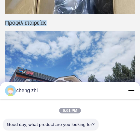
Προφίλ εταιρείας
cheng zhi
6:01 PM
Good day, what product are you looking for?
Η Xingtal Chengzhi Seals Co, [td, ιδρύθηκε το 2013,
βρίσκεται στην επαρχία Pingxlang, Xingtal Clty, στην