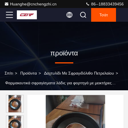
Huanghe@cnchengzhi.cn
86--18833439456
Τσάτ
προϊόντα
Σπίτι
>
Προϊόντα
>
Δαχτυλίδι Με Σφραγιδόλιθο Πετρελαίου
>
Φαρμακευτικά σφραγίσματα λάδις για φορτηγά με μεικτήρες
σκυροδέματος 125 X 180 X 13/49 Σφραγίσματα λάδις για κιβώτια
ταχυτήτων